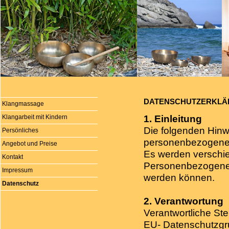
DATENSCHUTZERKL
Klangmassage
1. Einleitung
Klangarbeit mit Kindern
Die folgenden Hinw
Persönliches
personenbezogenen
Angebot und Preise
Es werden verschi
Kontakt
Personenbezogene D
Impressum
werden können.
Datenschutz
2. Verantwortung
Verantwortliche St
EU- Datenschutzgr