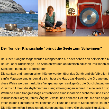
Der Ton der Klangschale "bringt die Seele zum Schwingen"
Bei einer Klangmassage werden Klangschalen auf oder neben den bekleideten Körp
Bauch- oder Rückenlage. Die Schalen werden an unterschiedlichen Positionen au
Schlegeln behutsam angeklungen.
Die sanften und harmonischen Klänge werden über das Gehör und die Vibration
sanfte Massage empfunden, die sich über die Haut, das Gewebe, die Organe und Kö
diese Weise werden muskuläre Verspannungen sanft gelöst, die Durchblutung und
Zusätzlich führen die rhythmischen Klangschwingungen schnell in eine tiefe Ent
Während einer Klangmassage entsteht eine Atmosphäre von Sicherheit und Geborgen
loszulassen! Sorgen, Stress, Ängste, Zweifel und ähnliche Gefühle, die sich nega
treten in den Hintergrund, wir kommen zur Ruhe und unsere Seele erfährt Raum zu
Die Klänge helfen Stress zu reduzieren und das innere Gleichgewicht zu stärk