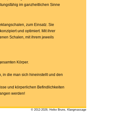
tungsfähig im ganzheitlichen Sinne
klangschalen, zum Einsatz. Sie
nzipiert und optimiert. Mit ihrer
nen Schalen, mit ihrem jeweils
 gesamten Körper.
n die man sich hineinstellt und den
sse und körperlichen Befindlichkeiten
gangen werden!
© 2012-2026, Heike Bruns, Klangmassage