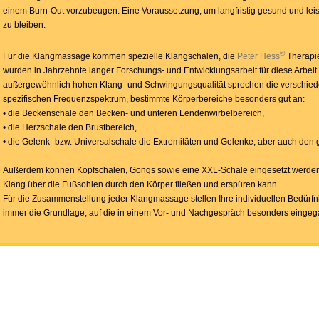
einem Burn-Out vorzubeugen. Eine Voraussetzung, um langfristig gesund und leis
zu bleiben.
®
Für die Klangmassage kommen spezielle Klangschalen, die
Peter Hess
Therapie
wurden in Jahrzehnte langer Forschungs- und Entwicklungsarbeit für diese Arbeit ko
außergewöhnlich hohen Klang- und Schwingungsqualität sprechen die verschiede
spezifischen Frequenzspektrum, bestimmte Körperbereiche besonders gut an:
• die Beckenschale den Becken- und unteren Lendenwirbelbereich,
• die Herzschale den Brustbereich,
• die Gelenk- bzw. Universalschale die Extremitäten und Gelenke, aber auch den
Außerdem können Kopfschalen, Gongs sowie eine XXL-Schale eingesetzt werden, i
Klang über die Fußsohlen durch den Körper fließen und erspüren kann.
Für die Zusammenstellung jeder Klangmassage stellen Ihre individuellen Bedürfni
immer die Grundlage, auf die in einem Vor- und Nachgespräch besonders einge